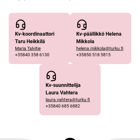
Kv-koordinaattori
Kv-päällikkö Helena
Taru Heikkilä
Mikkola
Maria Talvitie
helena.mikkola@turku.fi
+35840 358 6130
+35850 518 5815
Kv-suunnittelija
Laura Vahtera
laura.vahtera@turku.fi
+35840 685 6882