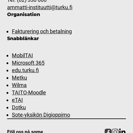
ammatti-instituutti@turku.fi
Organisation
Fakturering och betalning
Snabblänkar
MobilTAI
Microsoft 365
edu.turku.fi
Metku
Wilma
TAITO-Moodle
eTAI
Dotku
Sote-yksikön Digioppimo
Följ oss på some