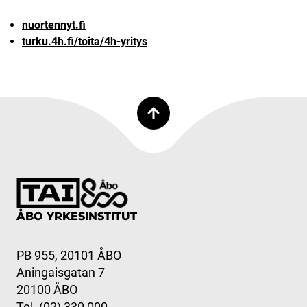
nuortennyt.fi
turku.4h.fi/toita/4h-yritys
ÅBO YRKESINSTITUT
PB 955, 20101 ÅBO
Aningaisgatan 7
20100 ÅBO
Tel. (02) 330 000