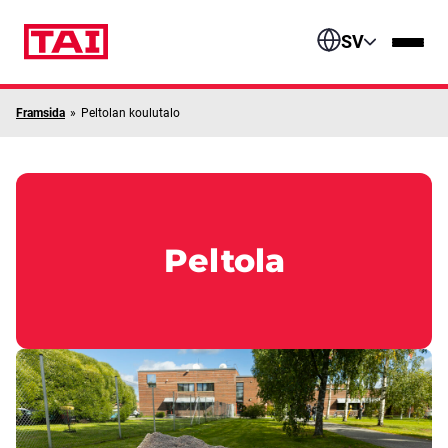
Skip to content
SV
Framsida
»
Peltolan koulutalo
Peltola