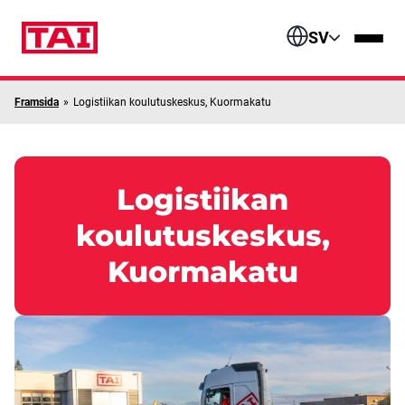
Skip to content
SV
Framsida
»
Logistiikan koulutuskeskus, Kuormakatu
Logistiikan
koulutuskeskus,
Kuormakatu