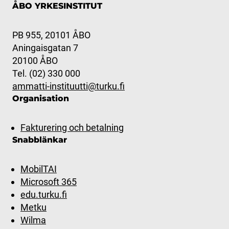
ÅBO YRKESINSTITUT
PB 955, 20101 ÅBO
Aningaisgatan 7
20100 ÅBO
Tel. (02) 330 000
ammatti-instituutti@turku.fi
Organisation
Fakturering och betalning
Snabblänkar
MobilTAI
Microsoft 365
edu.turku.fi
Metku
Wilma