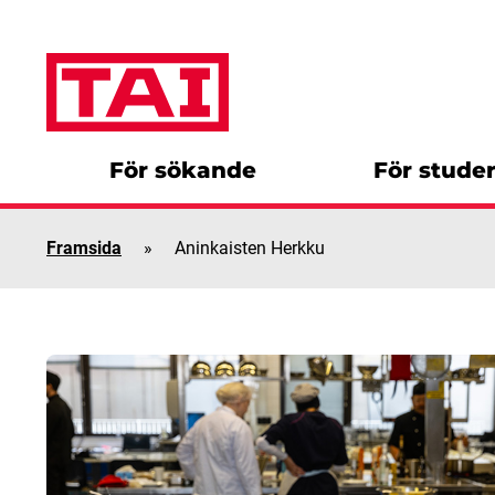
Skip to content
För sökande
För stude
Framsida
»
Aninkaisten Herkku