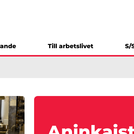
rande
Till arbetslivet
S/
Aninkais