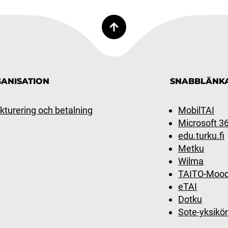
ANISATION
SNABBLÄNK
kturering och betalning
MobilTAI
Microsoft 3
edu.turku.fi
Metku
Wilma
TAITO-Mood
eTAI
Dotku
Sote-yksikö