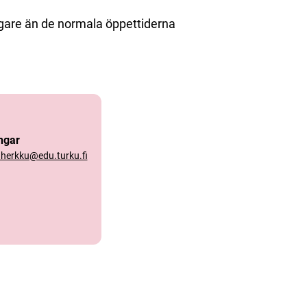
igare än de normala öppettiderna
ngar
nherkku@edu.turku.fi