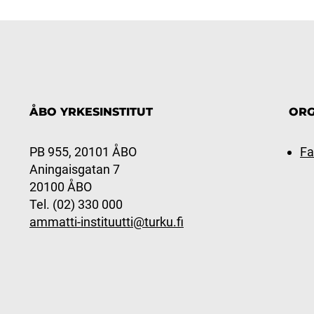
ÅBO YRKESINSTITUT
ORG
PB 955, 20101 ÅBO
Fa
Aningaisgatan 7
20100 ÅBO
Tel. (02) 330 000
ammatti-instituutti@turku.fi