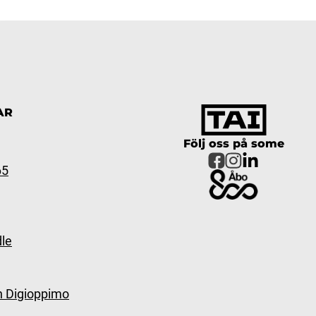
AR
Följ oss på some
65
le
n Digioppimo