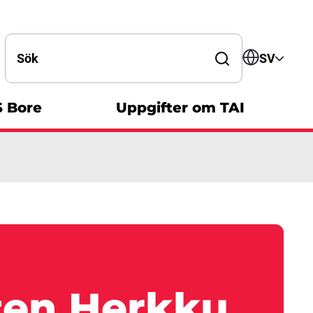
Search by word
SV
S Bore
Uppgifter om TAI
ten Herkku