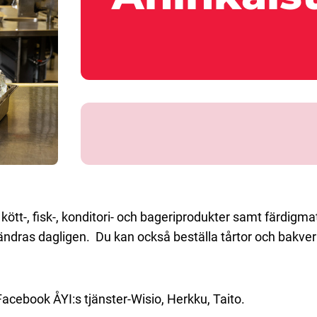
kött-, fisk-, konditori- och bageriprodukter samt färdigm
dras dagligen. Du kan också beställa tårtor och bakverk 
Facebook ÅYI:s tjänster-Wisio, Herkku, Taito.