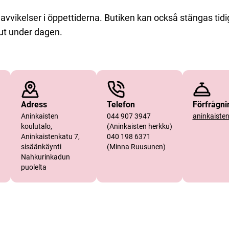
vvikelser i öppettiderna. Butiken kan också stängas tid
lut under dagen.
Adress
Telefon
Förfrågni
Aninkaisten
044 907 3947
aninkaiste
koulutalo,
(Aninkaisten herkku)
Aninkaistenkatu 7,
040 198 6371
sisäänkäynti
(Minna Ruusunen)
Nahkurinkadun
puolelta